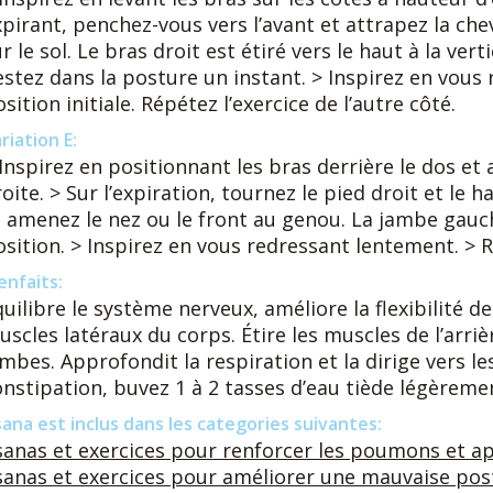
xpirant, penchez-vous vers l’avant et attrapez la che
r le sol. Le bras droit est étiré vers le haut à la ver
estez dans la posture un instant. > Inspirez en vous 
sition initiale. Répétez l’exercice de l’autre côté.
riation E:
 Inspirez en positionnant les bras derrière le dos et
oite. > Sur l’expiration, tournez le pied droit et le h
t amenez le nez ou le front au genou. La jambe gauc
osition. > Inspirez en vous redressant lentement. > R
enfaits:
uilibre le système nerveux, améliore la flexibilité de
scles latéraux du corps. Étire les muscles de l’arriè
ambes. Approfondit la respiration et la dirige vers 
nstipation, buvez 1 à 2 tasses d’eau tiède légèremen
ana est inclus dans les categories suivantes:
sanas et exercices pour renforcer les poumons et ap
sanas et exercices pour améliorer une mauvaise post