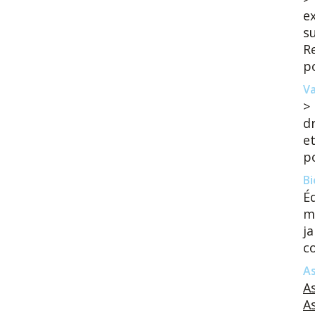
e
su
R
po
Va
>
dr
e
p
Bi
Éq
mu
j
co
As
A
A