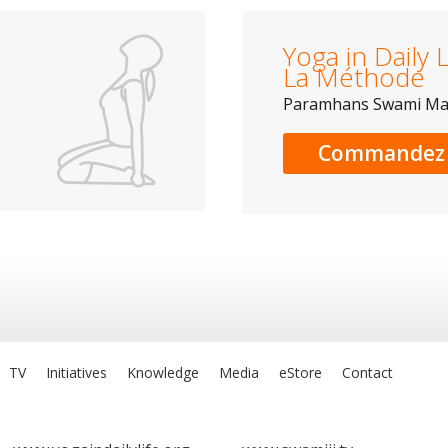
Yoga in Daily L
La Méthode
Paramhans Swami M
Commandez 
TV
Initiatives
Knowledge
Media
eStore
Contact