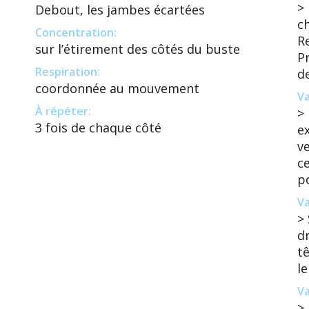
> 
Debout, les jambes écartées
c
Concentration:
Re
sur l’étirement des côtés du buste
Pr
Respiration:
d
coordonnée au mouvement
Va
À répéter:
>
3 fois de chaque côté
ex
v
c
po
Va
> 
dr
tê
le
Va
> 