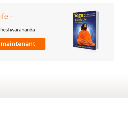
ife -
aheshwarananda
maintenant