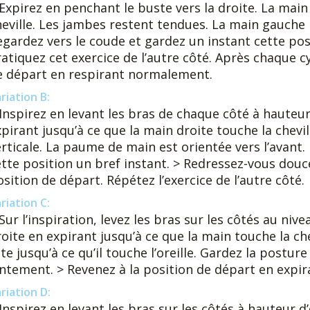
Expirez en penchant le buste vers la droite. La main 
heville. Les jambes restent tendues. La main gauche r
gardez vers le coude et gardez un instant cette posit
atiquez cet exercice de l’autre côté. Après chaque c
e départ en respirant normalement.
riation B:
 Inspirez en levant les bras de chaque côté à hauteur
pirant jusqu’à ce que la main droite touche la chevill
erticale. La paume de main est orientée vers l’avant
ette position un bref instant. > Redressez-vous douc
sition de départ. Répétez l’exercice de l’autre côté.
riation C:
Sur l’inspiration, levez les bras sur les côtés au niv
oite en expirant jusqu’à ce que la main touche la chev
te jusqu’à ce qu’il touche l’oreille. Gardez la post
ntement. > Revenez à la position de départ en expira
riation D:
Inspirez en levant les bras sur les côtés à hauteur d