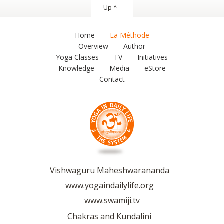
Up ^
Home
La Méthode
Overview
Author
Yoga Classes
TV
Initiatives
Knowledge
Media
eStore
Contact
Vishwaguru Maheshwarananda
www.yogaindailylife.org
www.swamiji.tv
Chakras and Kundalini