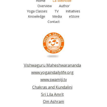
Home
La Méthode
Overview
Author
Yoga Classes
TV
Initiatives
Knowledge
Media
eStore
Contact
Vishwaguru Maheshwarananda
www.yogaindailylife.org
www.swamiji.tv
Chakras and Kundalini
Sri Lila Amrit
Om Ashram